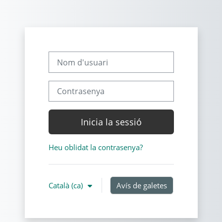
Ves al contingut principal
Nom d'usuari
Contrasenya
Inicia la sessió
Heu oblidat la contrasenya?
Català ‎(ca)‎
Avís de galetes