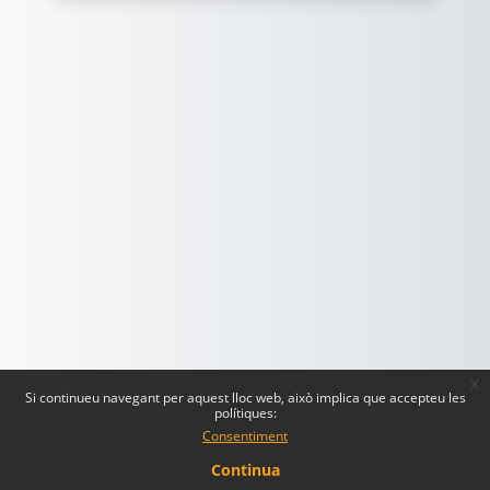
x
Si continueu navegant per aquest lloc web, això implica que accepteu les
polítiques:
Consentiment
Continua